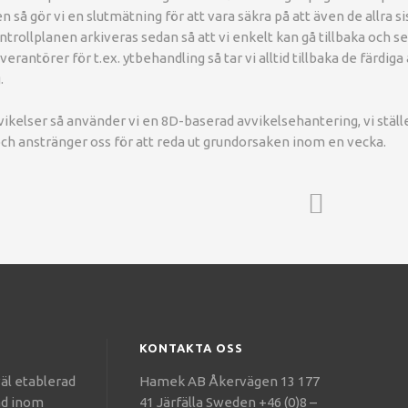
en så gör vi en slutmätning för att vara säkra på att även de allra si
rollplanen arkiveras sedan så att vi enkelt kan gå tillbaka och se 
rantörer för t.ex. ytbehandling så tar vi alltid tillbaka de färdiga
.
vikelser så använder vi en 8D-baserad avvikelsehantering, vi ställ
h anstränger oss för att reda ut grundorsaken inom en vecka.
KONTAKTA OSS
äl etablerad
Hamek AB Åkervägen 13 177
ad inom
41 Järfälla Sweden +46 (0)8 –