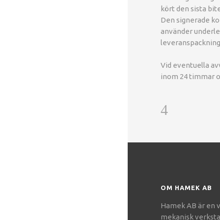
kört den sista bit
Den signerade kont
använder underleve
leveranspackning
Vid eventuella av
inom 24 timmar oc
OM HAMEK AB
Hamek AB är en v
mekanisk verkst