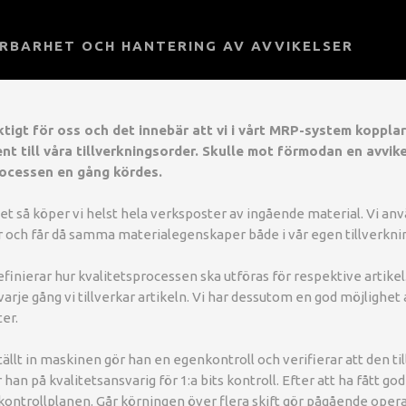
RBARHET OCH HANTERING AV AVVIKELSER
ktigt för oss och det innebär att vi i vårt MRP-system koppla
t till våra tillverkningsorder. Skulle mot förmodan en avvik
rocessen en gång kördes.
het så köper vi helst hela verksposter av ingående material. Vi an
r och får då samma materialegenskaper både i vår egen tillverkni
efinierar hur kvalitetsprocessen ska utföras för respektive artik
varje gång vi tillverkar artikeln. Vi har dessutom en god möjlighet 
er.
ällt in maskinen gör han en egenkontroll och verifierar att den ti
an på kvalitetsansvarig för 1:a bits kontroll. Efter att ha fått go
kontrollplanen. Går körningen över flera skift gör pågående opera