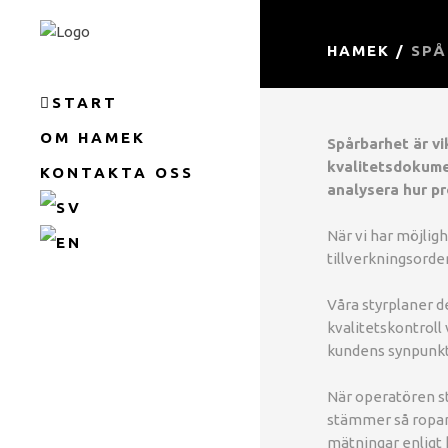
HAMEK
/
SPÅ
START
OM HAMEK
Spårbarhet är vi
kvalitetsdokumen
KONTAKTA OSS
analysera hur p
När vi har möjlig
tillverkningsorde
Våra styrplaner d
kvalitetskontroll 
kundens synpunkt
När operatören st
stämmer så ropar h
mätningar enligt 