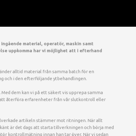
r ingående material, operatör, maskin samt
else uppkomma har vi möjlighet att i efterhand
vänder alltid material från samma batch för en
ng och i den efterföljande ytbehandlingen.
el. Med dem kan vi på ett säkert vis upprepa samma
att återföra erfarenheter från vår slutkontroll eller
llverkade artikeln stämmer mot ritningen. När allt
dkänt är det dags att starta tillverkningen och börja med
tör kontrollmätning innan han tar över. När vi sedan