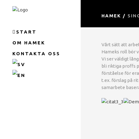
HAMEK
/
SIN
START
OM HAMEK
Vårt sätt att arb
Hameks roll bör v
KONTAKTA OSS
Vi ser väldigt lån
bli riktiga proffs
förståelse för era
t.ex. förslag på r
samarbete baseras