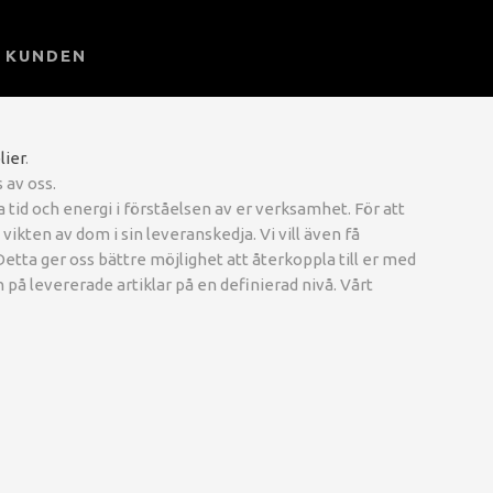
L KUNDEN
lier
.
 av oss.
 tid och energi i förståelsen av er verksamhet. För att
h vikten av dom i sin leveranskedja. Vi vill även få
 Detta ger oss bättre möjlighet att återkoppla till er med
n på levererade artiklar på en definierad nivå. Vårt