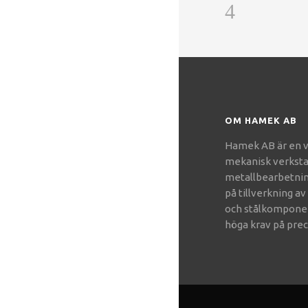
OM HAMEK AB
Hamek AB är en v
mekanisk verkst
metallbearbetni
på tillverkning a
och stålkompone
höga krav på prec