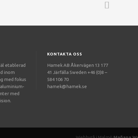
KONTAKTA OSS
äl etablerad
Hamek AB Åkervägen 13 177
ad inom
41 Järfälla Sweden +46 (0)8 –
ng med fokus
584 106 70
v aluminium-
hamek@hamek.se
nter med
ision.
Webbyrå i Malmö
Mañana W