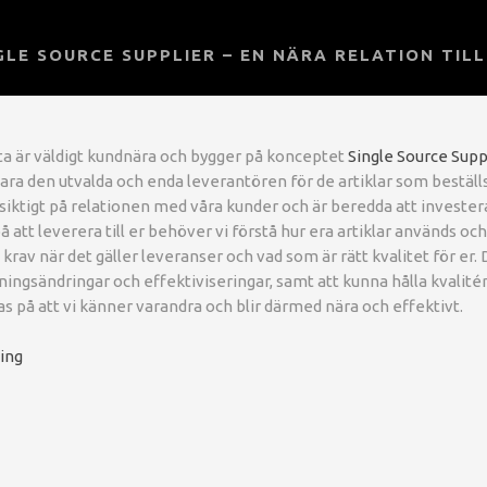
GLE SOURCE SUPPLIER – EN NÄRA RELATION TIL
eta är väldigt kundnära och bygger på konceptet
Single Source Supp
ara den utvalda och enda leverantören för de artiklar som beställs
gsiktigt på relationen med våra kunder och är beredda att investera
 på att leverera till er behöver vi förstå hur era artiklar används oc
 krav när det gäller leveranser och vad som är rätt kvalitet för er.
itningsändringar och effektiviseringar, samt att kunna hålla kvalité
 på att vi känner varandra och blir därmed nära och effektivt.